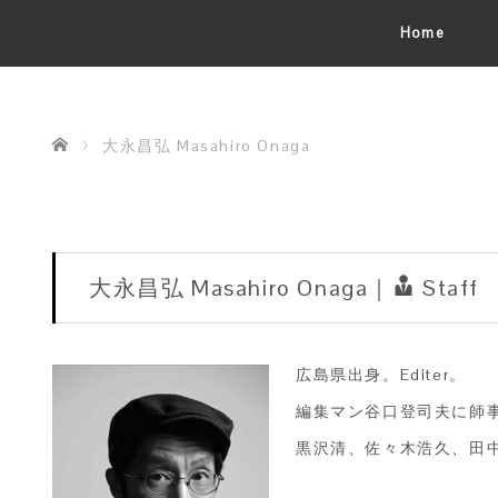
Home
ホーム
大永昌弘 Masahiro Onaga
大永昌弘 Masahiro Onaga｜
Staff
広島県出身。Editer。
編集マン谷口登司夫に師
黒沢清、佐々木浩久、田