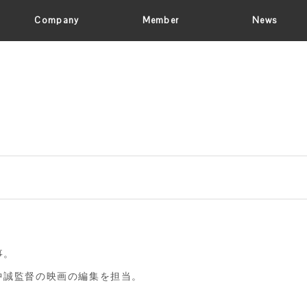
Company
Member
News
事。
中誠監督の映画の編集を担当。