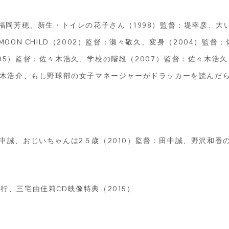
：福岡芳穂、新生・トイレの花子さん（1998）監督：堤幸彦、大
MOON CHILD（2002）監督：瀬々敬久、変身（2004）監督
5）監督：佐々木浩久、学校の階段（2007）監督：佐々木浩久、うた
鈴木浩介、もし野球部の女子マネージャーがドラッカーを読んだら（
中誠、おじいちゃんは2５歳（2010）監督：田中誠、野沢和香の
防正行、三宅由佳莉CD映像特典（2015）