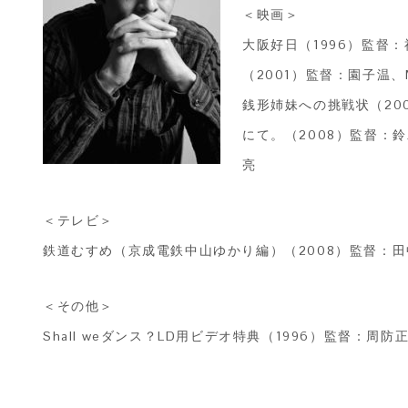
＜映画＞
大阪好日（1996）監督
（2001）監督：園子温、
銭形姉妹への挑戦状（200
にて。（2008）監督：
亮
＜テレビ＞
鉄道むすめ（京成電鉄中山ゆかり編）（2008）監督：田
＜その他＞
Shall weダンス？LD用ビデオ特典（1996）監督：周