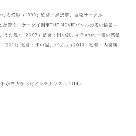
いなる幻影（1999）監督：黒沢清、自殺サークル
：佐野智樹、ケータイ刑事THE MOVIEバベルの塔の秘密～
魂♪（2007）監督：田中誠、e Planet.ー愛の惑星
2011）監督：田中誠、パズル（2013）監督：内藤瑛
わかヨガからだメンテナンス（2014）