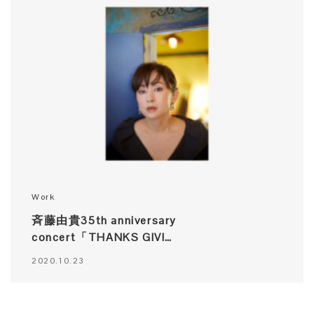
Work
斉藤由貴35th anniversary
concert「THANKS GIVI…
2020.10.23